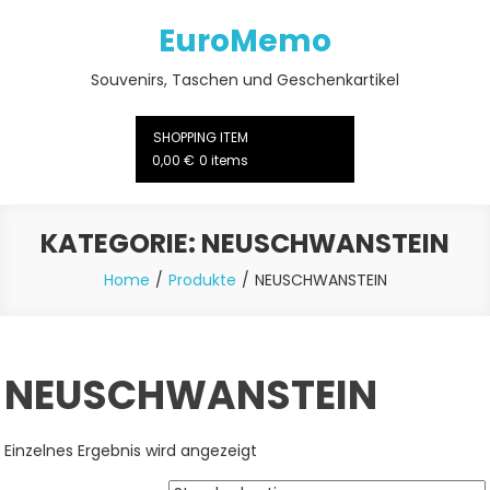
Skip
EuroMemo
to
content
Souvenirs, Taschen und Geschenkartikel
SHOPPING ITEM
0,00 €
0 items
KATEGORIE:
NEUSCHWANSTEIN
Home
Produkte
NEUSCHWANSTEIN
NEUSCHWANSTEIN
Einzelnes Ergebnis wird angezeigt