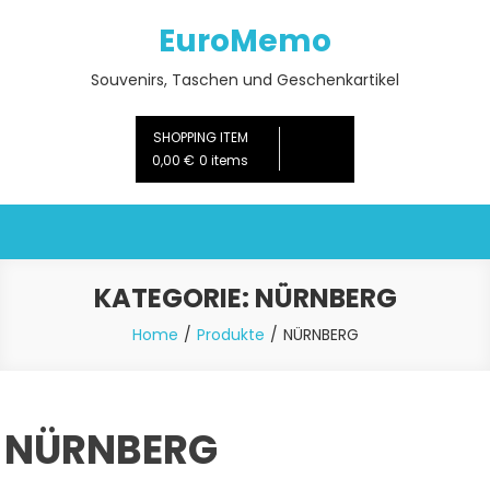
Skip
EuroMemo
to
content
Souvenirs, Taschen und Geschenkartikel
SHOPPING ITEM
0,00 €
0 items
KATEGORIE:
NÜRNBERG
Home
Produkte
NÜRNBERG
NÜRNBERG