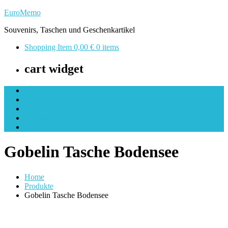
Skip
EuroMemo
to
Souvenirs, Taschen und Geschenkartikel
content
Shopping Item
0,00 €
0 items
cart widget
Kasse
Mein Konto
Shop
Warenkorb
Welcome to https://www.euromemo.de
Gobelin Tasche Bodensee
Home
Produkte
Gobelin Tasche Bodensee