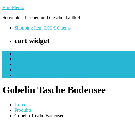
Skip
EuroMemo
to
Souvenirs, Taschen und Geschenkartikel
content
Shopping Item
0,00 €
0 items
cart widget
Kasse
Mein Konto
Shop
Warenkorb
Welcome to https://www.euromemo.de
Gobelin Tasche Bodensee
Home
Produkte
Gobelin Tasche Bodensee