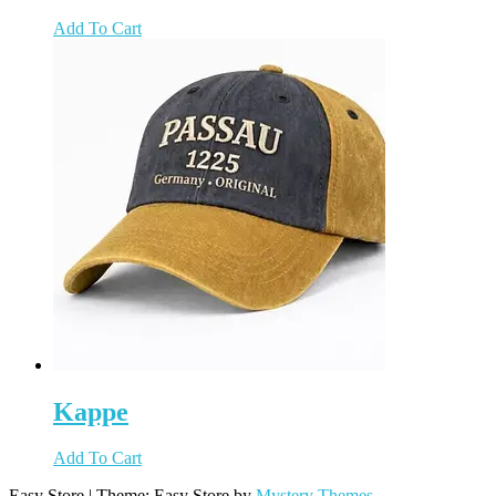
Add To Cart
Kappe
Add To Cart
Easy Store
|
Theme: Easy Store by
Mystery Themes
.