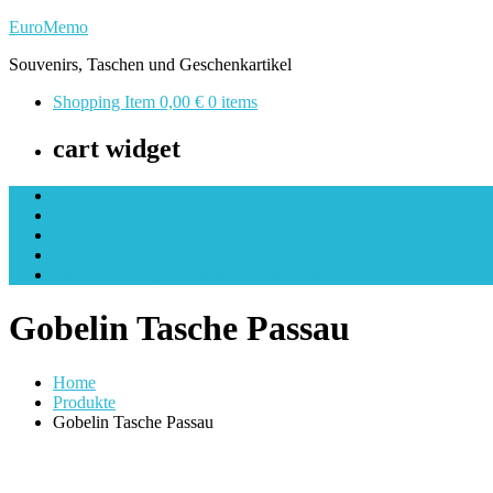
Skip
EuroMemo
to
Souvenirs, Taschen und Geschenkartikel
content
Shopping Item
0,00 €
0 items
cart widget
Kasse
Mein Konto
Shop
Warenkorb
Welcome to https://www.euromemo.de
Gobelin Tasche Passau
Home
Produkte
Gobelin Tasche Passau