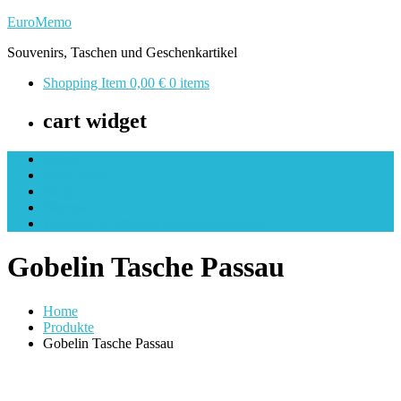
Skip
EuroMemo
to
Souvenirs, Taschen und Geschenkartikel
content
Shopping Item
0,00 €
0 items
cart widget
Kasse
Mein Konto
Shop
Warenkorb
Welcome to https://www.euromemo.de
Gobelin Tasche Passau
Home
Produkte
Gobelin Tasche Passau