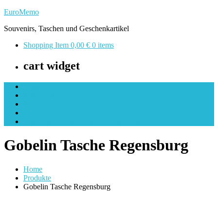
Skip
EuroMemo
to
Souvenirs, Taschen und Geschenkartikel
content
Shopping Item
0,00 €
0 items
cart widget
Kasse
Mein Konto
Shop
Warenkorb
Welcome to https://www.euromemo.de
Gobelin Tasche Regensburg
Home
Produkte
Gobelin Tasche Regensburg