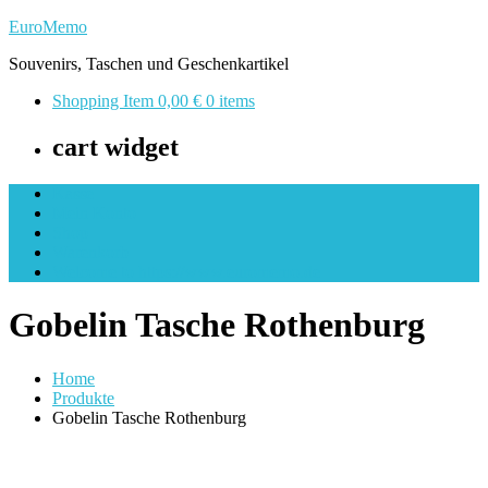
Skip
EuroMemo
to
Souvenirs, Taschen und Geschenkartikel
content
Shopping Item
0,00 €
0 items
cart widget
Kasse
Mein Konto
Shop
Warenkorb
Welcome to https://www.euromemo.de
Gobelin Tasche Rothenburg
Home
Produkte
Gobelin Tasche Rothenburg