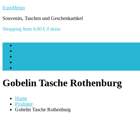
Skip
EuroMemo
to
Souvenirs, Taschen und Geschenkartikel
content
Shopping Item
0,00 €
0 items
Kasse
Mein Konto
Shop
Warenkorb
Welcome to https://www.euromemo.de
Gobelin Tasche Rothenburg
Home
Produkte
Gobelin Tasche Rothenburg