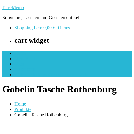
Skip
EuroMemo
to
Souvenirs, Taschen und Geschenkartikel
content
Shopping Item
0,00 €
0 items
cart widget
Kasse
Mein Konto
Shop
Warenkorb
Welcome to https://www.euromemo.de
Gobelin Tasche Rothenburg
Home
Produkte
Gobelin Tasche Rothenburg