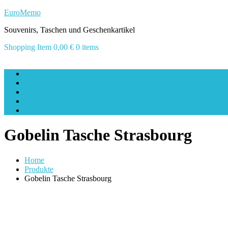
Skip
EuroMemo
to
Souvenirs, Taschen und Geschenkartikel
content
Shopping Item
0,00 €
0 items
Kasse
Mein Konto
Shop
Warenkorb
Welcome to https://www.euromemo.de
Gobelin Tasche Strasbourg
Home
Produkte
Gobelin Tasche Strasbourg