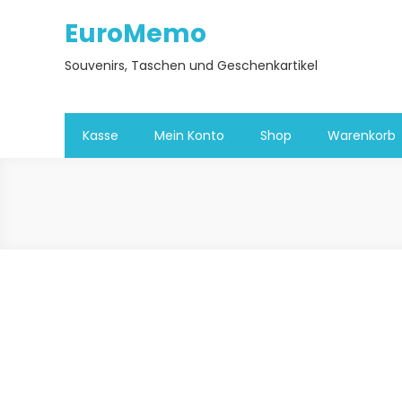
Skip
EuroMemo
to
content
Souvenirs, Taschen und Geschenkartikel
Kasse
Mein Konto
Shop
Warenkorb