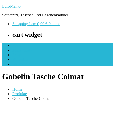
Skip
EuroMemo
to
Souvenirs, Taschen und Geschenkartikel
content
Shopping Item
0,00 €
0 items
cart widget
Kasse
Mein Konto
Shop
Warenkorb
Welcome to https://www.euromemo.de
Gobelin Tasche Colmar
Home
Produkte
Gobelin Tasche Colmar