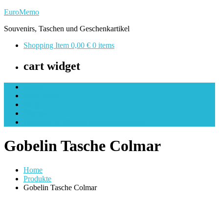
Skip
EuroMemo
to
Souvenirs, Taschen und Geschenkartikel
content
Shopping Item
0,00 €
0 items
cart widget
Kasse
Mein Konto
Shop
Warenkorb
Welcome to https://www.euromemo.de
Gobelin Tasche Colmar
Home
Produkte
Gobelin Tasche Colmar