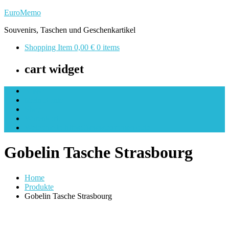
Skip
EuroMemo
to
Souvenirs, Taschen und Geschenkartikel
content
Shopping Item
0,00 €
0 items
cart widget
Kasse
Mein Konto
Shop
Warenkorb
Welcome to https://www.euromemo.de
Gobelin Tasche Strasbourg
Home
Produkte
Gobelin Tasche Strasbourg