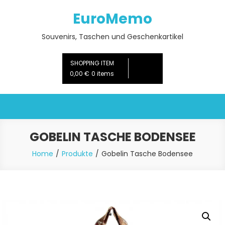
Skip
EuroMemo
to
content
Souvenirs, Taschen und Geschenkartikel
SHOPPING ITEM
0,00 €
0 items
GOBELIN TASCHE BODENSEE
Home
Produkte
Gobelin Tasche Bodensee