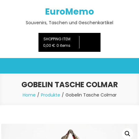
Skip
EuroMemo
to
content
Souvenirs, Taschen und Geschenkartikel
SHOPPING ITEM
0,00 €
0 items
GOBELIN TASCHE COLMAR
Home
Produkte
Gobelin Tasche Colmar