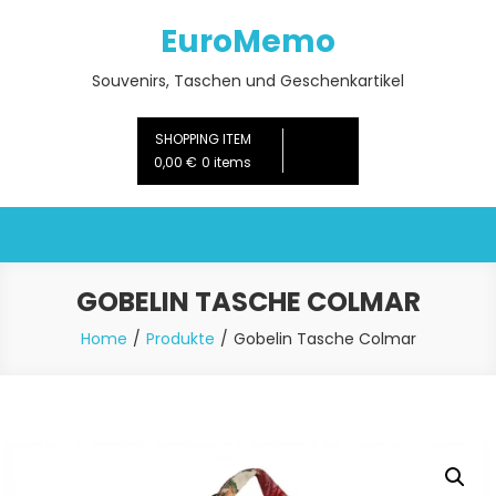
Skip
EuroMemo
to
content
Souvenirs, Taschen und Geschenkartikel
SHOPPING ITEM
0,00 €
0 items
GOBELIN TASCHE COLMAR
Home
Produkte
Gobelin Tasche Colmar