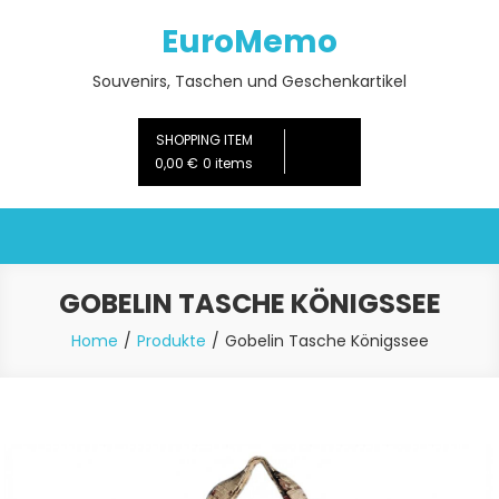
Skip
EuroMemo
to
content
Souvenirs, Taschen und Geschenkartikel
SHOPPING ITEM
0,00 €
0 items
GOBELIN TASCHE KÖNIGSSEE
Home
Produkte
Gobelin Tasche Königssee