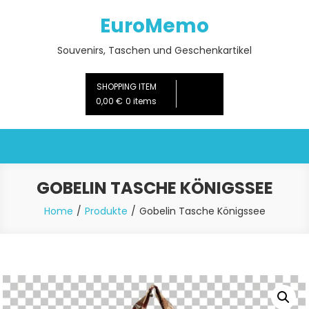
Skip
EuroMemo
to
content
Souvenirs, Taschen und Geschenkartikel
SHOPPING ITEM
0,00 €
0 items
GOBELIN TASCHE KÖNIGSSEE
Home
Produkte
Gobelin Tasche Königssee