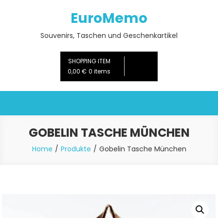
Skip
EuroMemo
to
content
Souvenirs, Taschen und Geschenkartikel
SHOPPING ITEM
0,00 €
0 items
GOBELIN TASCHE MÜNCHEN
Home
Produkte
Gobelin Tasche München