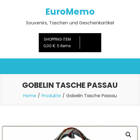
Skip
EuroMemo
to
content
Souvenirs, Taschen und Geschenkartikel
SHOPPING ITEM
0,00 €
0 items
GOBELIN TASCHE PASSAU
Home
Produkte
Gobelin Tasche Passau