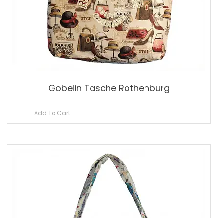
Gobelin Tasche Rothenburg
Add To Cart