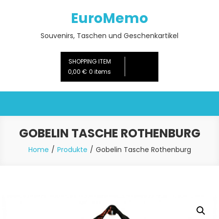
Skip
EuroMemo
to
content
Souvenirs, Taschen und Geschenkartikel
SHOPPING ITEM
0,00 €
0 items
GOBELIN TASCHE ROTHENBURG
Home
Produkte
Gobelin Tasche Rothenburg