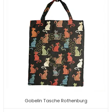
Gobelin Tasche Rothenburg