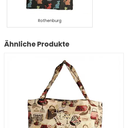
Rothenburg
Ähnliche Produkte