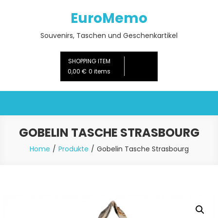
Skip
EuroMemo
to
content
Souvenirs, Taschen und Geschenkartikel
SHOPPING ITEM
0,00 €
0 items
GOBELIN TASCHE STRASBOURG
Home
Produkte
Gobelin Tasche Strasbourg