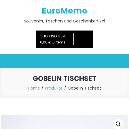
Skip
EuroMemo
to
content
Souvenirs, Taschen und Geschenkartikel
SHOPPING ITEM
0,00 €
0 items
GOBELIN TISCHSET
Home
Produkte
Gobelin Tischset