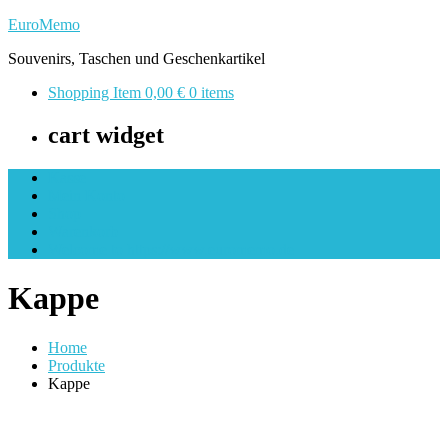
Skip
EuroMemo
to
Souvenirs, Taschen und Geschenkartikel
content
Shopping Item
0,00 €
0 items
cart widget
Kasse
Mein Konto
Shop
Warenkorb
Welcome to https://www.euromemo.de
Kappe
Home
Produkte
Kappe