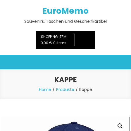
Skip
EuroMemo
to
content
Souvenirs, Taschen und Geschenkartikel
SHOPPING ITEM
0,00 €
0 items
KAPPE
Home
Produkte
Kappe