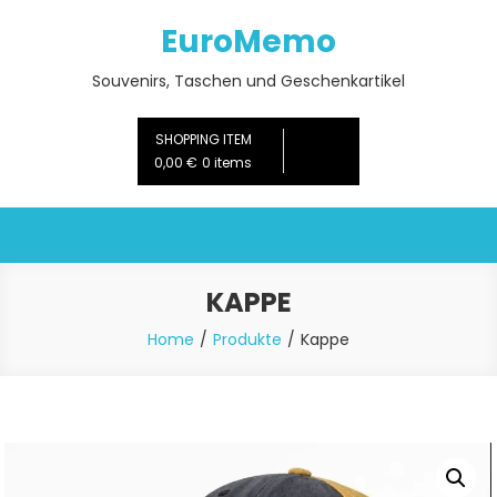
Skip
EuroMemo
to
content
Souvenirs, Taschen und Geschenkartikel
SHOPPING ITEM
0,00 €
0 items
KAPPE
Home
Produkte
Kappe