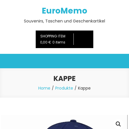
Skip
EuroMemo
to
content
Souvenirs, Taschen und Geschenkartikel
SHOPPING ITEM
0,00 €
0 items
KAPPE
Home
Produkte
Kappe