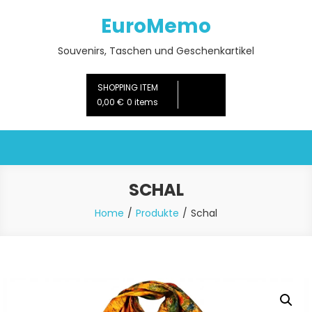
Skip
EuroMemo
to
content
Souvenirs, Taschen und Geschenkartikel
SHOPPING ITEM
0,00 €
0 items
SCHAL
Home
Produkte
Schal