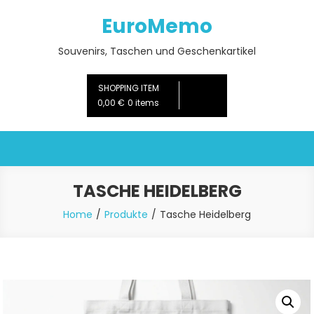
Skip
EuroMemo
to
content
Souvenirs, Taschen und Geschenkartikel
SHOPPING ITEM
0,00 €
0 items
TASCHE HEIDELBERG
Home
Produkte
Tasche Heidelberg