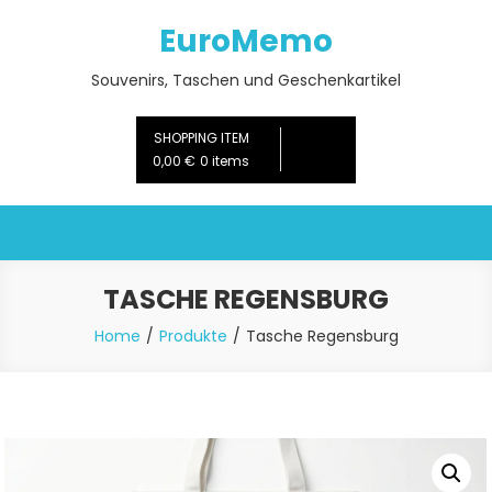
Skip
EuroMemo
to
content
Souvenirs, Taschen und Geschenkartikel
SHOPPING ITEM
0,00 €
0 items
TASCHE REGENSBURG
Home
Produkte
Tasche Regensburg