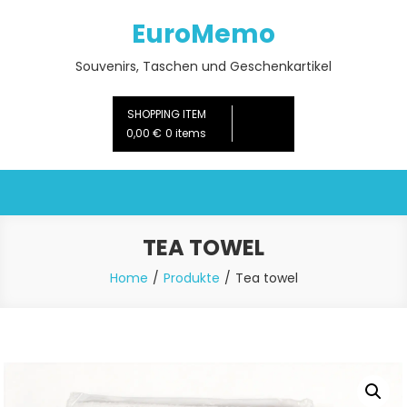
Skip
EuroMemo
to
content
Souvenirs, Taschen und Geschenkartikel
SHOPPING ITEM
0,00 €
0 items
TEA TOWEL
Home
Produkte
Tea towel