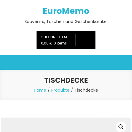
Skip
EuroMemo
to
content
Souvenirs, Taschen und Geschenkartikel
SHOPPING ITEM
0,00 €
0 items
TISCHDECKE
Home
Produkte
Tischdecke