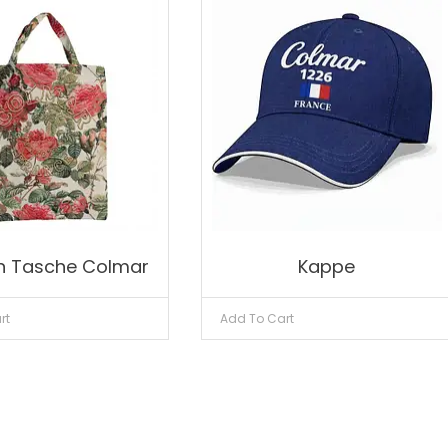
n Tasche Colmar
Kappe
rt
Add To Cart