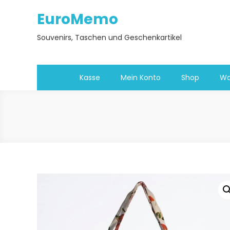
Skip
EuroMemo
to
content
Souvenirs, Taschen und Geschenkartikel
Kasse
Mein Konto
Shop
Wa