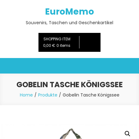
Skip
EuroMemo
to
content
Souvenirs, Taschen und Geschenkartikel
SHOPPING ITEM
0,00 €
0 items
GOBELIN TASCHE KÖNIGSSEE
Home
Produkte
Gobelin Tasche Königssee