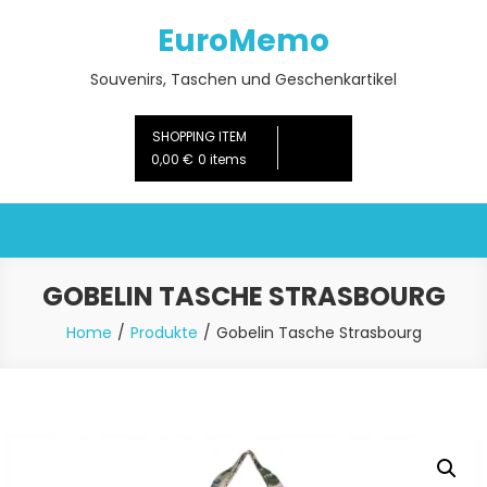
Skip
EuroMemo
to
content
Souvenirs, Taschen und Geschenkartikel
SHOPPING ITEM
0,00 €
0 items
GOBELIN TASCHE STRASBOURG
Home
Produkte
Gobelin Tasche Strasbourg