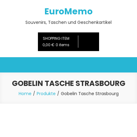
Skip
EuroMemo
to
content
Souvenirs, Taschen und Geschenkartikel
SHOPPING ITEM
0,00 €
0 items
GOBELIN TASCHE STRASBOURG
Home
Produkte
Gobelin Tasche Strasbourg