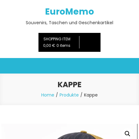
Skip
EuroMemo
to
content
Souvenirs, Taschen und Geschenkartikel
SHOPPING ITEM
0,00 €
0 items
KAPPE
Home
Produkte
Kappe