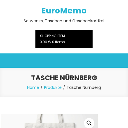
Skip
EuroMemo
to
content
Souvenirs, Taschen und Geschenkartikel
SHOPPING ITEM
0,00 €
0 items
TASCHE NÜRNBERG
Home
Produkte
Tasche Nürnberg