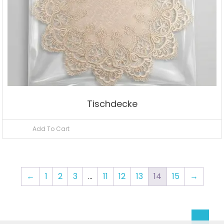
Tischdecke
Add To Cart
←
1
2
3
…
11
12
13
14
15
→