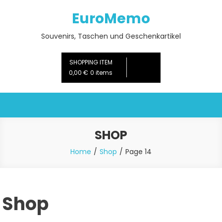
Skip
EuroMemo
to
content
Souvenirs, Taschen und Geschenkartikel
SHOPPING ITEM
0,00 €
0 items
SHOP
Home
Shop
Page 14
Shop